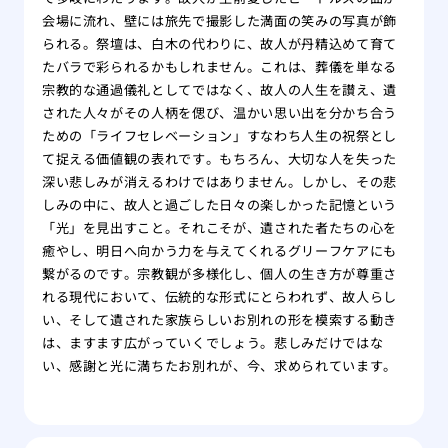
会場に流れ、壁には旅先で撮影した満面の笑みの写真が飾
られる。祭壇は、白木の代わりに、故人が丹精込めて育て
たバラで彩られるかもしれません。これは、葬儀を単なる
宗教的な通過儀礼としてではなく、故人の人生を讃え、遺
された人々がその人柄を偲び、温かい思い出を分かち合う
ための「ライフセレベーション」すなわち人生の祝祭とし
て捉える価値観の表れです。もちろん、大切な人を失った
深い悲しみが消えるわけではありません。しかし、その悲
しみの中に、故人と過ごした日々の楽しかった記憶という
「光」を見出すこと。それこそが、遺された者たちの心を
癒やし、明日へ向かう力を与えてくれるグリーフケアにも
繋がるのです。宗教観が多様化し、個人の生き方が尊重さ
れる現代において、伝統的な形式にとらわれず、故人らし
い、そして遺された家族らしいお別れの形を模索する動き
は、ますます広がっていくでしょう。悲しみだけではな
い、感謝と光に満ちたお別れが、今、求められています。