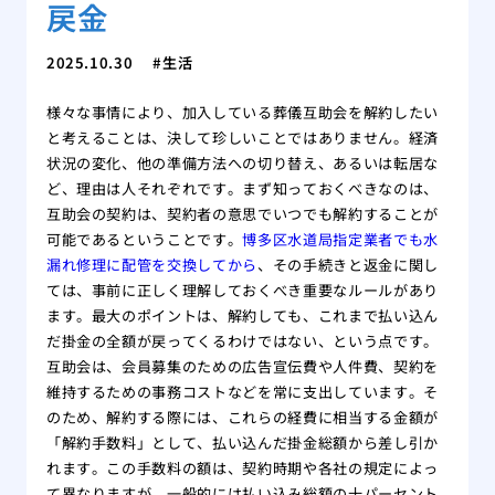
戻金
2025.10.30
生活
様々な事情により、加入している葬儀互助会を解約したい
と考えることは、決して珍しいことではありません。経済
状況の変化、他の準備方法への切り替え、あるいは転居な
ど、理由は人それぞれです。まず知っておくべきなのは、
互助会の契約は、契約者の意思でいつでも解約することが
可能であるということです。
博多区水道局指定業者でも水
漏れ修理に配管を交換してから
、その手続きと返金に関し
ては、事前に正しく理解しておくべき重要なルールがあり
ます。最大のポイントは、解約しても、これまで払い込ん
だ掛金の全額が戻ってくるわけではない、という点です。
互助会は、会員募集のための広告宣伝費や人件費、契約を
維持するための事務コストなどを常に支出しています。そ
のため、解約する際には、これらの経費に相当する金額が
「解約手数料」として、払い込んだ掛金総額から差し引か
れます。この手数料の額は、契約時期や各社の規定によっ
て異なりますが、一般的には払い込み総額の十パーセント