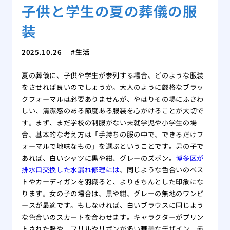
子供と学生の夏の葬儀の服
装
2025.10.26
生活
夏の葬儀に、子供や学生が参列する場合、どのような服装
をさせれば良いのでしょうか。大人のように厳格なブラッ
クフォーマルは必要ありませんが、やはりその場にふさわ
しい、清潔感のある節度ある服装を心がけることが大切で
す。まず、まだ学校の制服がない未就学児や小学生の場
合、基本的な考え方は「手持ちの服の中で、できるだけフ
ォーマルで地味なもの」を選ぶということです。男の子で
あれば、白いシャツに黒や紺、グレーのズボン。
博多区が
排水口交換した水漏れ修理には
、同じような色合いのベス
トやカーディガンを羽織ると、よりきちんとした印象にな
ります。女の子の場合は、黒や紺、グレーの無地のワンピ
ースが最適です。もしなければ、白いブラウスに同じよう
な色合いのスカートを合わせます。キャラクターがプリン
トされた服や、フリルやリボンが多い華美なデザイン、赤