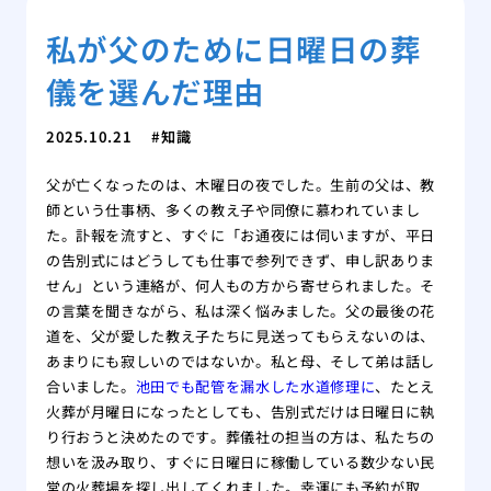
私が父のために日曜日の葬
儀を選んだ理由
2025.10.21
知識
父が亡くなったのは、木曜日の夜でした。生前の父は、教
師という仕事柄、多くの教え子や同僚に慕われていまし
た。訃報を流すと、すぐに「お通夜には伺いますが、平日
の告別式にはどうしても仕事で参列できず、申し訳ありま
せん」という連絡が、何人もの方から寄せられました。そ
の言葉を聞きながら、私は深く悩みました。父の最後の花
道を、父が愛した教え子たちに見送ってもらえないのは、
あまりにも寂しいのではないか。私と母、そして弟は話し
合いました。
池田でも配管を漏水した水道修理に
、たとえ
火葬が月曜日になったとしても、告別式だけは日曜日に執
り行おうと決めたのです。葬儀社の担当の方は、私たちの
想いを汲み取り、すぐに日曜日に稼働している数少ない民
営の火葬場を探し出してくれました。幸運にも予約が取