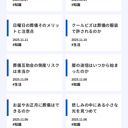
知識
知識
日曜日の葬儀そのメリッ
クールビズは葬儀の服装
トと注意点
で許されるのか
2025.11.11
2025.11.10
知識
生活
葬儀互助会の倒産リスク
暦の迷信はいつから始ま
は本当か
ったのか
2025.11.09
2025.11.08
生活
知識
お盆やお正月に葬儀はで
悲しみの中にある小さな
きるのか
光を見つめて
2025.11.06
2025.11.06
知識
知識