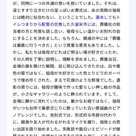
が、同時に一つの共通の想いを抱いていました。それは、
涙とすすり泣きだけの湿っぽいお葬式は、あの笑顔の祖母
には絶対に似合わない、ということでした。
漏水してもト
イレつまりから配管の交換した久留米市には
、葬儀社の担
当者の方と何度も話し合い、祖母らしい温かいお別れの会
にすることを決めました。もちろん、親戚の中には「葬儀
は厳粛に行うべきだ」という慎重な意見もありました。し
かし、私たちは祖母がどれほど明るい場が好きだったか、
その人柄を丁寧に説明し、理解を求めました。葬儀当日、
会場の扉を開けた瞬間、目に飛び込んできたのは、白や黄
色の菊ではなく、祖母が大好きだった色とりどりのガーベ
ラで埋め尽くされた、まるで花畑のような祭壇でした。遺
影の周りには、祖母が趣味で作った愛らしい押し絵の作品
が、小さなギャラリーのように飾られています。そして、
会場に静かに流れていたのは、厳かなお経ではなく、祖母
がいつも台所で鼻歌交じりに歌っていた古い歌謡曲のピア
ノアレンジでした。告別式では、形式的な弔辞の代わり
に、親族や友人が代わるがわるマイクを握り、祖母との思
い出話を語り始めました。失敗談や面白いエピソードが披
露されるたび、会場からはすすり泣きと共に、くすくすと