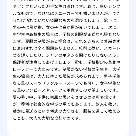
やピンクといった派手な色は避けます。靴は、黒いシンプ
ルなもので、なければスニーカーでも構いませんが、でき
るだけ汚れていない綺麗なものを選びましょう。靴下は、
男の子は黒か紺、女の子は白か黒が良いでしょう。次に、
中学生や高校生の場合は、学校の制服が正式な礼服となり
ます。夏服の制服がある場合は、それをきちんと着崩さず
に着用すれば全く問題ありません。校則に従い、スカート
丈を短くしたり、シャツのボタンを開けたりしないよう、
保護者が注意してあげましょう。靴も、学校指定の革靴や
ローファーで大丈夫です。制服がない学校の学生や、大学
生の場合は、大人に準じた服装が求められます。男子学生
なら黒のスーツ（リクルートスーツでも可）、女子学生な
ら黒のワンピースやスーツを用意するのが望ましいです。
夏の暑い中、子供に窮屈な思いをさせるのは可哀想です
が、葬儀は社会的な学びの場でもあります。故人を敬い、
静かに見送るという儀式の大切さを、服装を通して教える
ことも、大人の大切な役割なのです。