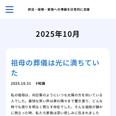
終活・保険・家族への準備を日常的に支援
ホー
父に
2025年10月
感謝
迷わ
院居
のラ
祖母の葬儀は光に満ちてい
玉串
小さ
た
をす
自由
2025.10.31
知識
を考
私の祖母は、向日葵のようにいつも太陽の方を向いている
人でした。豪快な笑い声は家の隅々まで響き渡り、どんな
時でも周りを明るく照らす存在でした。そんな祖母が静か
に旅立った時、私たち家族は深い悲しみに包まれました