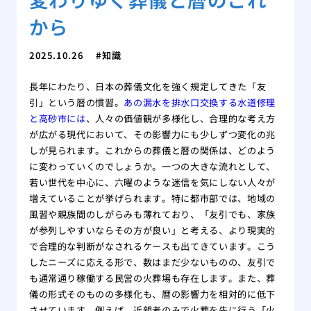
から
2025.10.26
知識
長年にわたり、日本の葬儀文化を強く規定してきた「友
引」という暦の慣習。
あの漏水を排水口交換する水道修理
と高砂市には
、人々の価値観が多様化し、合理的な考え方
が広がる現代において、その影響力にも少しずつ変化の兆
しが見られます。これからの葬儀と暦の関係は、どのよう
に変わっていくのでしょうか。一つの大きな流れとして、
若い世代を中心に、六曜のような迷信を気にしない人々が
増えていることが挙げられます。特に都市部では、地域の
風習や親族間のしがらみも薄れており、「友引でも、家族
が参列しやすいならその方が良い」と考える、より現実的
で合理的な判断がなされるケースも出てきています。こう
したニーズに応える形で、数はまだ少ないものの、友引で
も通常通り稼働する民営の火葬場も存在します。また、葬
儀の形式そのものの多様化も、暦の影響力を相対的に低下
させています。例えば、近親者のみで火葬を先に行う「火