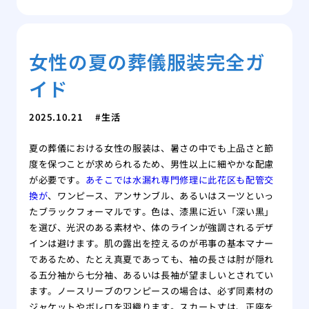
女性の夏の葬儀服装完全ガ
イド
2025.10.21
生活
夏の葬儀における女性の服装は、暑さの中でも上品さと節
度を保つことが求められるため、男性以上に細やかな配慮
が必要です。
あそこでは水漏れ専門修理に此花区も配管交
換が
、ワンピース、アンサンブル、あるいはスーツといっ
たブラックフォーマルです。色は、漆黒に近い「深い黒」
を選び、光沢のある素材や、体のラインが強調されるデザ
インは避けます。肌の露出を控えるのが弔事の基本マナー
であるため、たとえ真夏であっても、袖の長さは肘が隠れ
る五分袖から七分袖、あるいは長袖が望ましいとされてい
ます。ノースリーブのワンピースの場合は、必ず同素材の
ジャケットやボレロを羽織ります。スカート丈は、正座を