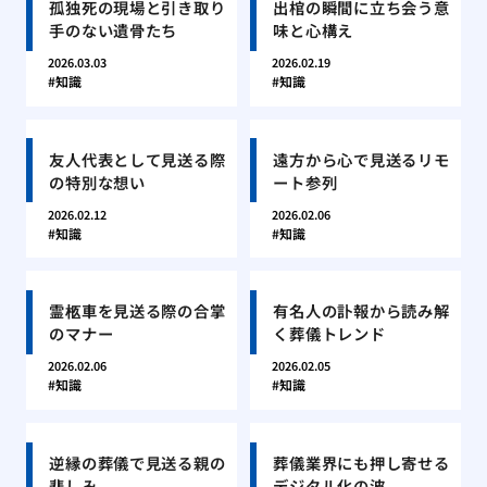
孤独死の現場と引き取り
出棺の瞬間に立ち会う意
手のない遺骨たち
味と心構え
2026.03.03
2026.02.19
知識
知識
友人代表として見送る際
遠方から心で見送るリモ
の特別な想い
ート参列
2026.02.12
2026.02.06
知識
知識
霊柩車を見送る際の合掌
有名人の訃報から読み解
のマナー
く葬儀トレンド
2026.02.06
2026.02.05
知識
知識
逆縁の葬儀で見送る親の
葬儀業界にも押し寄せる
悲しみ
デジタル化の波