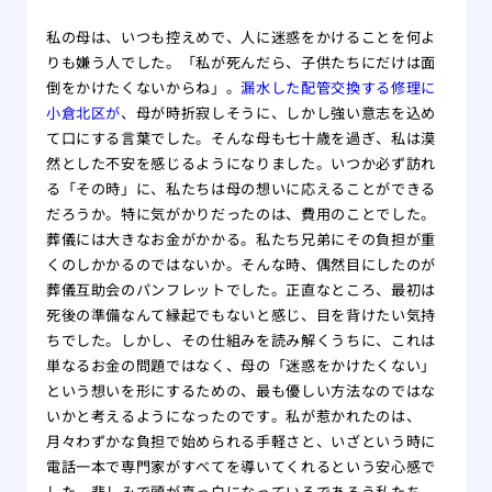
私の母は、いつも控えめで、人に迷惑をかけることを何よ
りも嫌う人でした。「私が死んだら、子供たちにだけは面
倒をかけたくないからね」。
漏水した配管交換する修理に
小倉北区が
、母が時折寂しそうに、しかし強い意志を込め
て口にする言葉でした。そんな母も七十歳を過ぎ、私は漠
然とした不安を感じるようになりました。いつか必ず訪れ
る「その時」に、私たちは母の想いに応えることができる
だろうか。特に気がかりだったのは、費用のことでした。
葬儀には大きなお金がかかる。私たち兄弟にその負担が重
くのしかかるのではないか。そんな時、偶然目にしたのが
葬儀互助会のパンフレットでした。正直なところ、最初は
死後の準備なんて縁起でもないと感じ、目を背けたい気持
ちでした。しかし、その仕組みを読み解くうちに、これは
単なるお金の問題ではなく、母の「迷惑をかけたくない」
という想いを形にするための、最も優しい方法なのではな
いかと考えるようになったのです。私が惹かれたのは、
月々わずかな負担で始められる手軽さと、いざという時に
電話一本で専門家がすべてを導いてくれるという安心感で
した。悲しみで頭が真っ白になっているであろう私たち