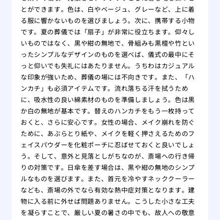
とができます。色は、白やベージュ、グレーなど、上に着
る服に響かないものを選びましょう。次に、携帯する小物
です。夏の葬儀では「扇子」が非常に役立ちます。仰々し
いものではなく、黒や紺の無地で、骨組みも黒檀や竹とい
ったシンプルなデザインのものを選べば、儀式の最中にそ
っと仰いでも失礼にはあたりません。うちわはカジュアル
な印象が強いため、葬儀の場には不向きです。また、「ハ
ンカチ」も必須アイテムです。流れ落ちる汗を拭うため
に、吸水性の良い綿素材のものを準備しましょう。色は黒
か白の無地が基本です。替えのハンカチをもう一枚持って
おくと、さらに安心です。女性の場合、メイク崩れを防ぐ
ために、あぶらとり紙や、メイクを軽く押さえるためのフ
ェイスパウダーを化粧ポーチに忍ばせておくと良いでしょ
う。そして、意外と見落としがちなのが、斎場への行き帰
りの対策です。日傘を差す場合は、黒や紺の無地のシンプ
ルなものを選びます。また、首元を冷やすネッククーラー
なども、斎場の外でなら有効な熱中症対策となります。建
物に入る前に外せば問題ありません。こうした小さな工夫
を凝らすことで、厳しい夏の暑さの中でも、故人への敬意