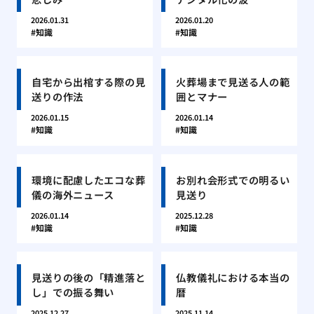
2026.01.31
2026.01.20
知識
知識
自宅から出棺する際の見
火葬場まで見送る人の範
送りの作法
囲とマナー
2026.01.15
2026.01.14
知識
知識
環境に配慮したエコな葬
お別れ会形式での明るい
儀の海外ニュース
見送り
2026.01.14
2025.12.28
知識
知識
見送りの後の「精進落と
仏教儀礼における本当の
し」での振る舞い
暦
2025.12.27
2025.11.14