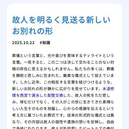
故人を明るく見送る新しい
お別れの形
2025.10.22
知識
葬儀という言葉と、光や喜びを意味するディライトという
言葉。一見すると、この二つは決して交わることのない対
極の存在に思えるかもしれません。私たちの多くは、葬儀
を静寂と悲しみに包まれた、厳粛な儀式として捉えていま
す。しかし近年、この相反する言葉を結びつけるような、
新しいお別れの形が静かに広がりを見せています。
水道修
理を西宮で漏水した配管交換した
、故人の死をただ悲し
み、悼むだけでなく、その人がこの世に生きてきた素晴ら
しい人生そのものを祝福し、心からの感謝を伝えるという
考え方に基づいたお葬式です。従来の形式的な儀式とは異
なり、その内容は故人の個性や遺族の想いを反映し、自由
で多岐にわたります。故人が生前愛したビートルズの曲が