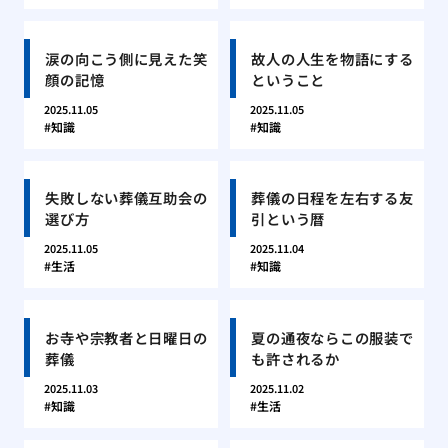
涙の向こう側に見えた笑
故人の人生を物語にする
顔の記憶
ということ
2025.11.05
2025.11.05
知識
知識
失敗しない葬儀互助会の
葬儀の日程を左右する友
選び方
引という暦
2025.11.05
2025.11.04
生活
知識
お寺や宗教者と日曜日の
夏の通夜ならこの服装で
葬儀
も許されるか
2025.11.03
2025.11.02
知識
生活