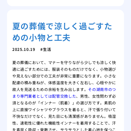
夏の葬儀で涼しく過ごすた
めの小物と工夫
2025.10.19
生活
夏の葬儀において、マナーを守りながら少しでも涼しく快
適に過ごすためには、服装そのものだけでなく、小物選び
や見えない部分での工夫が非常に重要になります。小さな
配慮の積み重ねが、体感温度を大きく左右し、心穏やかに
故人を見送るための余裕を生み出します。
その湖南市のつ
まり専門業者としては配管交換した
、男性、女性問わず必
須となるのが「インナー（肌着）」の選び方です。素肌の
上に直接ワイシャツやブラウスを着ると、汗で張り付いて
不快なだけでなく、見た目にも清潔感がありません。吸湿
性、速乾性に優れた機能性インナーを着用することで、汗
を素早く吸収・発散させ、サラサラとした着心地を保つこ