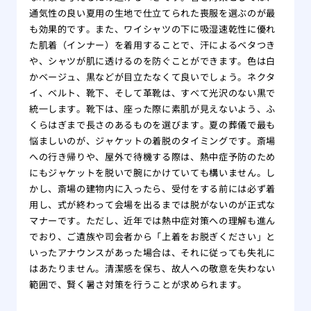
通気性の良い夏用の生地で仕立てられた喪服を選ぶのが最
も効果的です。また、ワイシャツの下に吸湿速乾性に優れ
た肌着（インナー）を着用することで、汗によるベタつき
や、シャツが肌に透けるのを防ぐことができます。色は白
かベージュ、黒などが目立たなくて良いでしょう。ネクタ
イ、ベルト、靴下、そして革靴は、すべて光沢のない黒で
統一します。靴下は、座った際に素肌が見えないよう、ふ
くらはぎまで長さのあるものを選びます。夏の葬儀で最も
悩ましいのが、ジャケットの着脱のタイミングです。斎場
への行き帰りや、屋外で待機する際は、熱中症予防のため
にもジャケットを脱いで腕にかけていても構いません。し
かし、斎場の建物内に入ったら、受付をする前には必ず着
用し、式が終わって会場を出るまでは脱がないのが正式な
マナーです。ただし、近年では熱中症対策への理解も進ん
でおり、ご遺族や司会者から「上着をお脱ぎください」と
いったアナウンスがあった場合は、それに従っても失礼に
はあたりません。清潔感を保ち、故人への敬意を失わない
範囲で、賢く暑さ対策を行うことが求められます。