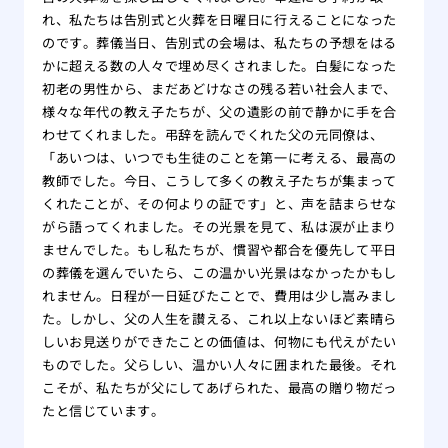
れ、私たちは告別式と火葬を日曜日に行えることになった
のです。葬儀当日、告別式の会場は、私たちの予想をはる
かに超える数の人々で埋め尽くされました。白髪になった
初老の男性から、まだあどけなさの残る若い社会人まで、
様々な年代の教え子たちが、父の遺影の前で静かに手を合
わせてくれました。弔辞を読んでくれた父の元同僚は、
「あいつは、いつでも生徒のことを第一に考える、最高の
教師でした。今日、こうして多くの教え子たちが集まって
くれたことが、その何よりの証です」と、声を詰まらせな
がら語ってくれました。その光景を見て、私は涙が止まり
ませんでした。もし私たちが、慣習や都合を優先して平日
の葬儀を選んでいたら、この温かい光景はなかったかもし
れません。日程が一日延びたことで、費用は少し嵩みまし
た。しかし、父の人生を讃える、これ以上ないほど素晴ら
しいお見送りができたことの価値は、何物にも代えがたい
ものでした。父らしい、温かい人々に囲まれた最後。それ
こそが、私たちが父にしてあげられた、最高の贈り物だっ
たと信じています。