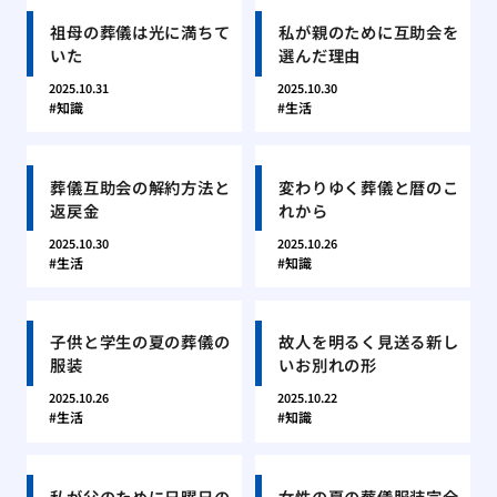
祖母の葬儀は光に満ちて
私が親のために互助会を
いた
選んだ理由
2025.10.31
2025.10.30
知識
生活
葬儀互助会の解約方法と
変わりゆく葬儀と暦のこ
返戻金
れから
2025.10.30
2025.10.26
生活
知識
子供と学生の夏の葬儀の
故人を明るく見送る新し
服装
いお別れの形
2025.10.26
2025.10.22
生活
知識
私が父のために日曜日の
女性の夏の葬儀服装完全