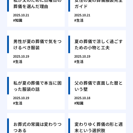
葬儀を選んだ理由
ガイド
2025.10.21
2025.10.21
知識
生活
男性が夏の葬儀で気をつ
夏の葬儀で涼しく過ごす
けるべき服装
ための小物と工夫
2025.10.19
2025.10.19
生活
生活
私が夏の葬儀で本当に困
父の葬儀で直面した暦と
った服装の話
いう壁
2025.10.19
2025.10.18
生活
知識
お葬式の常識は変わりつ
変わりゆく葬儀の形と週
つある
末という選択肢