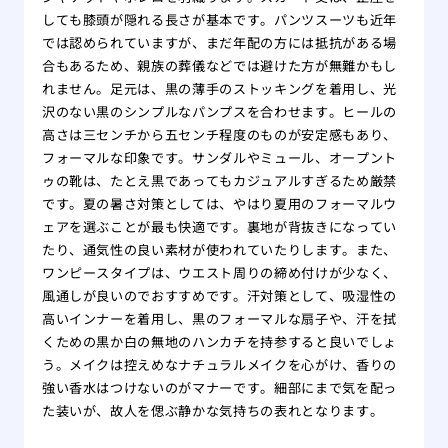
しても膝頭が隠れる長さが基本です。パンツスーツも近年
では認められていますが、まだ年配の方には抵抗がある場
合もあるため、親族の葬儀などでは避けた方が無難かもし
れません。足元は、黒の薄手のストッキングを着用し、光
沢のない黒のシンプルなパンプスを合わせます。ヒールの
高さは三センチから五センチ程度のものが安定感もあり、
フォーマルな印象です。サンダルやミュール、オープント
ゥの靴は、たとえ黒であってもカジュアルすぎるため厳禁
です。夏の暑さ対策としては、やはり夏用のフォーマルウ
ェアを選ぶことが最も快適です。裏地が背抜きになってい
たり、通気性の良い素材が使われていたりします。また、
ワンピースタイプは、ウエスト周りの締め付けが少なく、
風通しが良いのでおすすめです。汗対策として、吸湿性の
高いインナーを着用し、黒のフォーマルな扇子や、汗を拭
くための黒か白の無地のハンカチを持参すると良いでしょ
う。メイクは控えめなナチュラルメイクを心がけ、香りの
強い香水はつけないのがマナーです。細部にまで気を配っ
た装いが、故人を偲ぶ静かな気持ちの表れとなります。