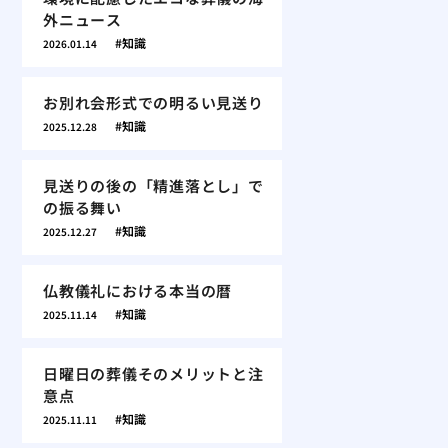
外ニュース
知識
2026.01.14
お別れ会形式での明るい見送り
知識
2025.12.28
見送りの後の「精進落とし」で
の振る舞い
知識
2025.12.27
仏教儀礼における本当の暦
知識
2025.11.14
日曜日の葬儀そのメリットと注
意点
知識
2025.11.11