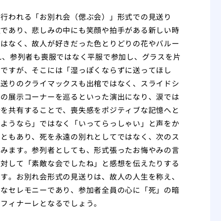
で行われる「お別れ会（偲ぶ会）」形式での見送り
徴であり、悲しみの中にも笑顔や拍手がある新しい時
ではなく、故人が好きだった色とりどりの花やバルー
れ、参列者も喪服ではなく平服で参加し、グラスを片
うですが、そこには「湿っぽくならずに送ってほし
見送りのクライマックスも出棺ではなく、スライドシ
品の展示コーナーを巡るといった演出になり、涙では
情を共有することで、喪失感をポジティブな記憶へと
さようなら」ではなく「いってらっしゃい」と声をか
こともあり、死を永遠の別れとしてではなく、次のス
包みます。参列者としても、形式張ったお悔やみの言
に対して「素敵な会でしたね」と感想を伝えたりする
ます。お別れ会形式の見送りは、故人の人生を称え、
きなセレモニーであり、参加者全員の心に「死」の暗
いフィナーレとなるでしょう。