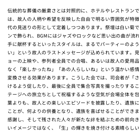
伝統的な葬儀の厳粛さとは対照的に、ホテルやレストラン
は、故人の人柄や希望を反映した自由で明るい雰囲気が特
代の見送りの形として定着しつつあります。祭壇は白い菊
ンで飾られ、BGMにはジャズやロックなど思い出の曲が流
手に献杯するといったスタイルは、まるでパーティーのよ
い」という故人のラストメッセージが込められています。
ョーの上映や、参列者全員での合唱、あるいは故人の愛用
なく「楽しかったね」「あの人らしいね」という温かい感
変換させる効果があります。こうした会では、司会者が「
けるよう促したり、最後に全員で集合写真を撮ったりする
テージへの旅立ちとして祝福するような空気が会場全体を
葉よりも、故人との楽しいエピソードを披露したり、遺族
ことが、何よりの供養となり、遺族を喜ばせることができ
感謝し、そして残された人々が新たな絆を結ぶための前向
いイメージではなく、「生」の輝きを焼き付ける素晴らし