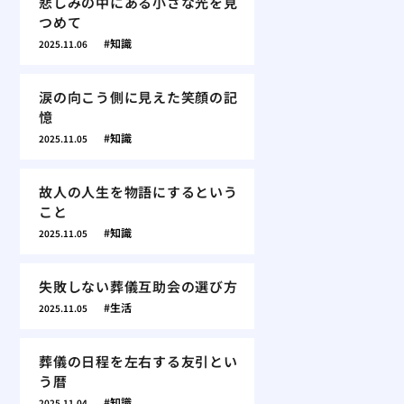
悲しみの中にある小さな光を見
つめて
知識
2025.11.06
涙の向こう側に見えた笑顔の記
憶
知識
2025.11.05
故人の人生を物語にするという
こと
知識
2025.11.05
失敗しない葬儀互助会の選び方
生活
2025.11.05
葬儀の日程を左右する友引とい
う暦
知識
2025.11.04