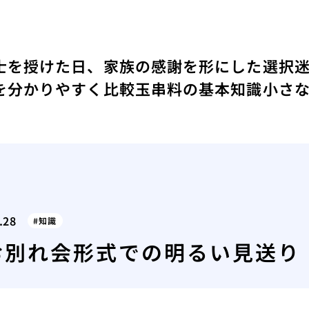
士を授けた日、家族の感謝を形にした選択
を分かりやすく比較
玉串料の基本知識
小さ
.28
知識
お別れ会形式での明るい見送り