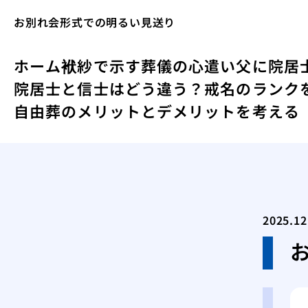
お別れ会形式での明るい見送り
ホーム
袱紗で示す葬儀の心遣い
父に院居
院居士と信士はどう違う？戒名のランク
自由葬のメリットとデメリットを考える
2025.12