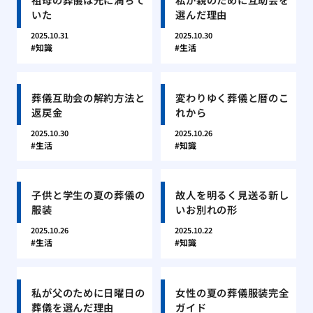
いた
選んだ理由
2025.10.31
2025.10.30
知識
生活
葬儀互助会の解約方法と
変わりゆく葬儀と暦のこ
返戻金
れから
2025.10.30
2025.10.26
生活
知識
子供と学生の夏の葬儀の
故人を明るく見送る新し
服装
いお別れの形
2025.10.26
2025.10.22
生活
知識
私が父のために日曜日の
女性の夏の葬儀服装完全
葬儀を選んだ理由
ガイド