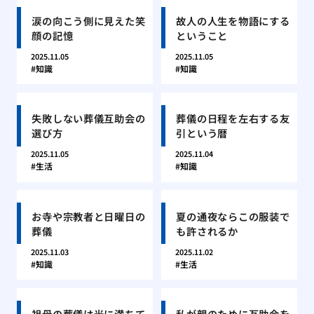
涙の向こう側に見えた笑
故人の人生を物語にする
顔の記憶
ということ
2025.11.05
2025.11.05
知識
知識
失敗しない葬儀互助会の
葬儀の日程を左右する友
選び方
引という暦
2025.11.05
2025.11.04
生活
知識
お寺や宗教者と日曜日の
夏の通夜ならこの服装で
葬儀
も許されるか
2025.11.03
2025.11.02
知識
生活
祖母の葬儀は光に満ちて
私が親のために互助会を