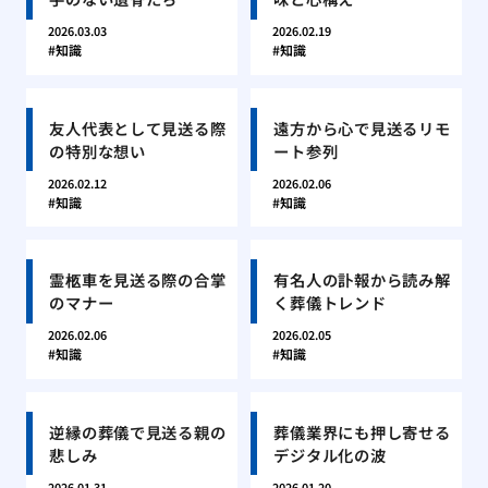
2026.03.03
2026.02.19
知識
知識
友人代表として見送る際
遠方から心で見送るリモ
の特別な想い
ート参列
2026.02.12
2026.02.06
知識
知識
霊柩車を見送る際の合掌
有名人の訃報から読み解
のマナー
く葬儀トレンド
2026.02.06
2026.02.05
知識
知識
逆縁の葬儀で見送る親の
葬儀業界にも押し寄せる
悲しみ
デジタル化の波
2026.01.31
2026.01.20