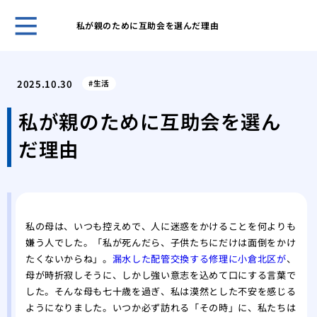
私が親のために互助会を選んだ理由
ホー
父に
2025.10.30
生活
感謝
迷わ
私が親のために互助会を選ん
院居
だ理由
のラ
玉串
小さ
をす
自由
私の母は、いつも控えめで、人に迷惑をかけることを何よりも
を考
嫌う人でした。「私が死んだら、子供たちにだけは面倒をかけ
たくないからね」。
漏水した配管交換する修理に小倉北区が
、
母が時折寂しそうに、しかし強い意志を込めて口にする言葉で
した。そんな母も七十歳を過ぎ、私は漠然とした不安を感じる
ようになりました。いつか必ず訪れる「その時」に、私たちは