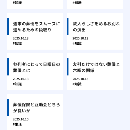
知識
知識
週末の葬儀をスムーズに
故人らしさを彩るお別れ
進めるための段取り
の演出
2025.10.13
2025.10.13
知識
知識
参列者にとって日曜日の
友引だけではない葬儀と
葬儀とは
六曜の関係
2025.10.13
2025.10.13
知識
知識
葬儀保険と互助会どちら
が良いか
2025.10.10
生活