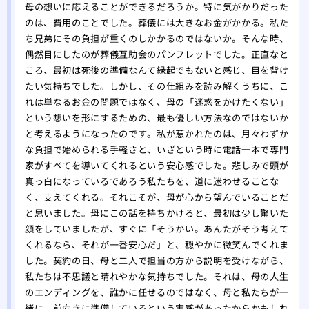
母の想いに応えることができるだろうか。特に気がかりだった
のは、費用のことでした。葬儀には大きなお金がかかる。私た
ち兄弟にその負担が重くのしかかるのではないか。そんな時、
偶然目にしたのが葬儀互助会のパンフレットでした。正直なと
ころ、最初は死後の準備なんて縁起でもないと感じ、目を背け
たい気持ちでした。しかし、その仕組みを読み解くうちに、こ
れは単なるお金の問題ではなく、母の「迷惑をかけたくない」
という想いを形にするための、最も優しい方法なのではないか
と考えるようになったのです。私が惹かれたのは、月々わずか
な負担で始められる手軽さと、いざという時に電話一本で専門
家がすべてを導いてくれるという安心感でした。悲しみで頭が
真っ白になっているであろう私たちを、道に迷わせることな
く、支えてくれる。それこそが、母が心から望んでいることだ
と思いました。母にこの話を持ちかけると、最初は少し驚いた
顔をしていましたが、すぐに「そうかい。あんたがそう考えて
くれるなら、それが一番安心だ」と、穏やかに微笑んでくれま
した。契約の日、母と二人で担当の方から説明を受けながら、
私たちは不思議と晴れやかな気持ちでした。それは、母の人生
のエンディングを、誰かに任せるのではなく、母と私たちが一
緒に、前向きに準備しているという実感があったからかもしれ