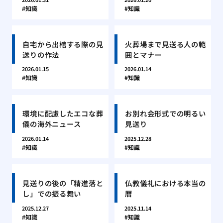
知識
知識
自宅から出棺する際の見
火葬場まで見送る人の範
送りの作法
囲とマナー
2026.01.15
2026.01.14
知識
知識
環境に配慮したエコな葬
お別れ会形式での明るい
儀の海外ニュース
見送り
2026.01.14
2025.12.28
知識
知識
見送りの後の「精進落と
仏教儀礼における本当の
し」での振る舞い
暦
2025.12.27
2025.11.14
知識
知識