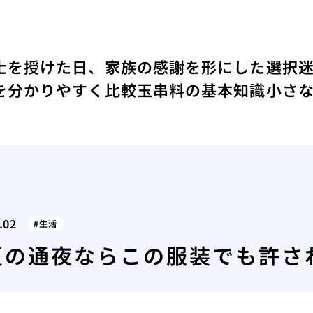
士を授けた日、家族の感謝を形にした選択
を分かりやすく比較
玉串料の基本知識
小さ
.02
生活
夏の通夜ならこの服装でも許さ