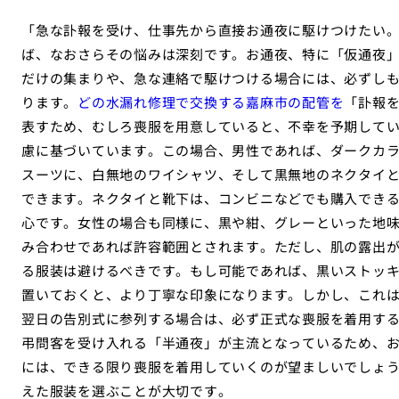
「急な訃報を受け、仕事先から直接お通夜に駆けつけたい
ば、なおさらその悩みは深刻です。お通夜、特に「仮通夜
だけの集まりや、急な連絡で駆けつける場合には、必ずし
ります。
どの水漏れ修理で交換する嘉麻市の配管を
「訃報
表すため、むしろ喪服を用意していると、不幸を予期して
慮に基づいています。この場合、男性であれば、ダークカ
スーツに、白無地のワイシャツ、そして黒無地のネクタイ
できます。ネクタイと靴下は、コンビニなどでも購入でき
心です。女性の場合も同様に、黒や紺、グレーといった地
み合わせであれば許容範囲とされます。ただし、肌の露出
る服装は避けるべきです。もし可能であれば、黒いストッ
置いておくと、より丁寧な印象になります。しかし、これ
翌日の告別式に参列する場合は、必ず正式な喪服を着用す
弔問客を受け入れる「半通夜」が主流となっているため、
には、できる限り喪服を着用していくのが望ましいでしょ
えた服装を選ぶことが大切です。