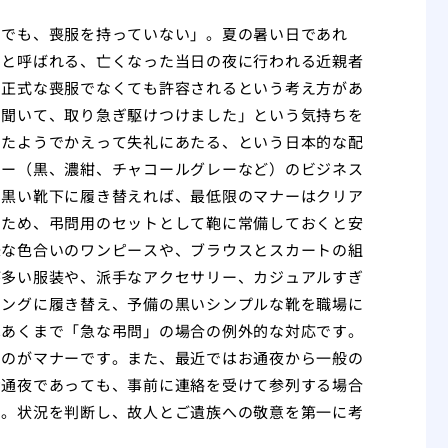
。でも、喪服を持っていない」。夏の暑い日であれ
」と呼ばれる、亡くなった当日の夜に行われる近親者
も正式な喪服でなくても許容されるという考え方があ
を聞いて、取り急ぎ駆けつけました」という気持ちを
いたようでかえって失礼にあたる、という日本的な配
ラー（黒、濃紺、チャコールグレーなど）のビジネス
と黒い靴下に履き替えれば、最低限のマナーはクリア
るため、弔問用のセットとして鞄に常備しておくと安
味な色合いのワンピースや、ブラウスとスカートの組
が多い服装や、派手なアクセサリー、カジュアルすぎ
キングに履き替え、予備の黒いシンプルな靴を職場に
はあくまで「急な弔問」の場合の例外的な対応です。
るのがマナーです。また、最近ではお通夜から一般の
お通夜であっても、事前に連絡を受けて参列する場合
う。状況を判断し、故人とご遺族への敬意を第一に考