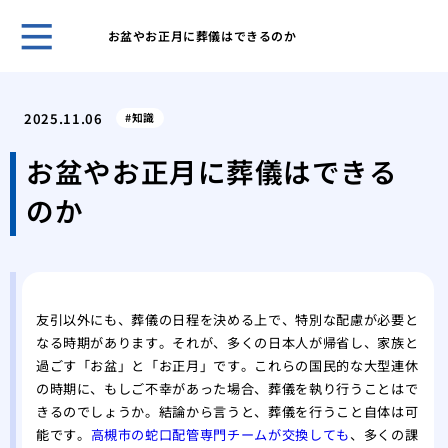
お盆やお正月に葬儀はできるのか
ホー
父に
2025.11.06
知識
感謝
迷わ
お盆やお正月に葬儀はできる
院居
のか
のラ
玉串
小さ
をす
自由
友引以外にも、葬儀の日程を決める上で、特別な配慮が必要と
を考
なる時期があります。それが、多くの日本人が帰省し、家族と
過ごす「お盆」と「お正月」です。これらの国民的な大型連休
の時期に、もしご不幸があった場合、葬儀を執り行うことはで
きるのでしょうか。結論から言うと、葬儀を行うこと自体は可
能です。
高槻市の蛇口配管専門チームが交換しても
、多くの課