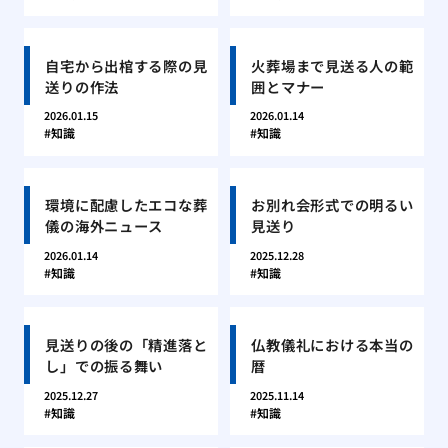
自宅から出棺する際の見
火葬場まで見送る人の範
送りの作法
囲とマナー
2026.01.15
2026.01.14
知識
知識
環境に配慮したエコな葬
お別れ会形式での明るい
儀の海外ニュース
見送り
2026.01.14
2025.12.28
知識
知識
見送りの後の「精進落と
仏教儀礼における本当の
し」での振る舞い
暦
2025.12.27
2025.11.14
知識
知識