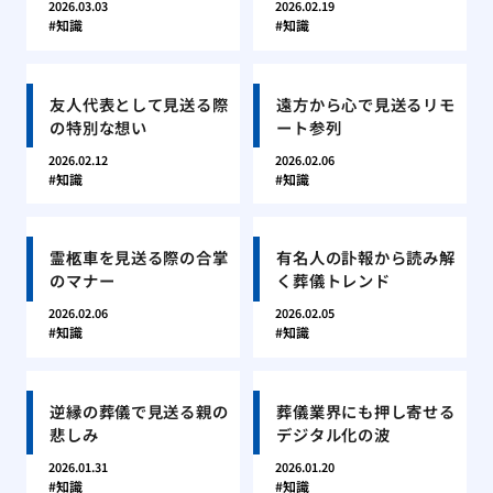
2026.03.03
2026.02.19
知識
知識
友人代表として見送る際
遠方から心で見送るリモ
の特別な想い
ート参列
2026.02.12
2026.02.06
知識
知識
霊柩車を見送る際の合掌
有名人の訃報から読み解
のマナー
く葬儀トレンド
2026.02.06
2026.02.05
知識
知識
逆縁の葬儀で見送る親の
葬儀業界にも押し寄せる
悲しみ
デジタル化の波
2026.01.31
2026.01.20
知識
知識