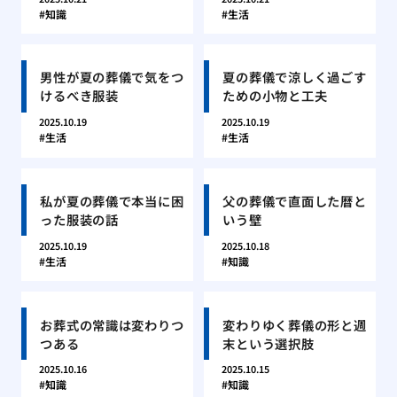
知識
生活
男性が夏の葬儀で気をつ
夏の葬儀で涼しく過ごす
けるべき服装
ための小物と工夫
2025.10.19
2025.10.19
生活
生活
私が夏の葬儀で本当に困
父の葬儀で直面した暦と
った服装の話
いう壁
2025.10.19
2025.10.18
生活
知識
お葬式の常識は変わりつ
変わりゆく葬儀の形と週
つある
末という選択肢
2025.10.16
2025.10.15
知識
知識