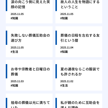
涙の向こう側に見えた笑
故人の人生を物語にする
顔の記憶
ということ
2025.11.05
2025.11.05
知識
知識
失敗しない葬儀互助会の
葬儀の日程を左右する友
選び方
引という暦
2025.11.05
2025.11.04
生活
知識
お寺や宗教者と日曜日の
夏の通夜ならこの服装で
葬儀
も許されるか
2025.11.03
2025.11.02
知識
生活
祖母の葬儀は光に満ちて
私が親のために互助会を
いた
選んだ理由