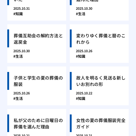
2025.10.31
2025.10.30
知識
生活
葬儀互助会の解約方法と
変わりゆく葬儀と暦のこ
返戻金
れから
2025.10.30
2025.10.26
生活
知識
子供と学生の夏の葬儀の
故人を明るく見送る新し
服装
いお別れの形
2025.10.26
2025.10.22
生活
知識
私が父のために日曜日の
女性の夏の葬儀服装完全
葬儀を選んだ理由
ガイド
2025.10.21
2025.10.21