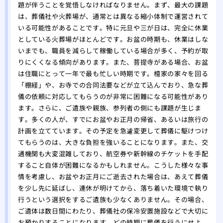
題が伴うことを覚悟しなければなりません。まず、最大の課題
は、葬儀社や火葬場が、通常とは異なる縮小体制で運営されて
いる可能性があることです。特に元旦や三が日は、完全に休業
としている火葬場がほとんどです。お盆の時期も、休業はしな
いまでも、職員を減らして稼働している場合が多く、予約が取
りにくくなる傾向があります。また、菩提寺がある場合、お盆
は住職にとって一年で最も忙しい時期です。檀家の家々を回る
「棚経」や、お寺での合同法要などが立て込んでおり、急な葬
儀の依頼に対応してもらうのが非常に困難になる可能性があり
ます。さらに、ご遺族や親族、参列者の側にも課題が生じま
す。多くの人が、すでにお盆やお正月の帰省、あるいは旅行の
計画を立てています。その予定を急遽変更して葬儀に駆けつけ
てもらうのは、大きな負担を強いることになります。また、交
通機関も大変混雑しており、航空券や新幹線のチケットを手配
すること自体が困難になるかもしれません。こうした様々な事
情を考慮し、お盆やお正月にご逝去された場合は、あえて葬儀
を少し先に延ばし、連休が明けてから、落ち着いた環境で執り
行うという選択をするご遺族も少なくありません。その場合、
ご遺体は数日間にわたり、葬儀社の保冷安置施設などで大切に
お預かりすることになります。どの時期に葬儀を行うにせよ、