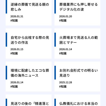
逆縁の葬儀で見送る親の
葬儀業界にも押し寄せる
悲しみ
デジタル化の波
2026.01.31
2026.01.20
知識
知識
自宅から出棺する際の見
火葬場まで見送る人の範
送りの作法
囲とマナー
2026.01.15
2026.01.14
知識
知識
環境に配慮したエコな葬
お別れ会形式での明るい
儀の海外ニュース
見送り
2026.01.14
2025.12.28
知識
知識
見送りの後の「精進落と
仏教儀礼における本当の