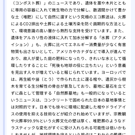
（コンポスト葬）」のニュースであり、遺体を藁や木片ととも
に専用の容器に入れて微生物の力で分解し、数週間かけて豊か
な土（堆肥）にして自然に還すという究極のエコ葬送は、火葬
によるCO2排出や土葬による土壌汚染を防ぐ画期的な方法とし
て、環境意識の高い層から熱烈な支持を受けています。また、
遺体をアルカリ性の液体に入れて加水分解する「水葬（アクメ
イション）」も、火葬に比べてエネルギー消費量が少なく有害
物質も出さないとして、アメリカやカナダなどで導入が進んで
おり、故人が愛した庭の肥料になったり、きれいな水として循
環したりすることに「死後も地球の役に立ちたい」という意義
を見出す人々が増えていると報じられています。ヨーロッパで
は、再生紙や籐（とう）で作られた土に還る棺や、遺灰から樹
木を育てる生分解性の骨壺が普及しており、墓地に墓石を立て
ずに森として管理する「自然葬墓地」も一般的になっていると
いうニュースは、コンクリートで固められた日本の墓地事情と
は対照的です。日本でも徐々に環境に配慮した棺やドライアイ
スの使用を抑える技術などが紹介され始めていますが、宗教観
や火葬率99.9%という火葬文化の壁は厚く、堆肥葬のようなド
ラスティックな変化がすぐに受け入れられる可能性は低いかも
しれませんが、地球環境を守るという視点はこれからの葬儀に