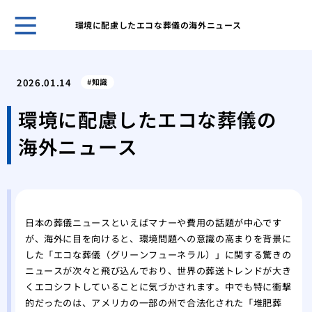
環境に配慮したエコな葬儀の海外ニュース
ホー
父に
2026.01.14
知識
感謝
迷わ
環境に配慮したエコな葬儀の
院居
海外ニュース
のラ
玉串
小さ
をす
自由
日本の葬儀ニュースといえばマナーや費用の話題が中心です
を考
が、海外に目を向けると、環境問題への意識の高まりを背景に
した「エコな葬儀（グリーンフューネラル）」に関する驚きの
ニュースが次々と飛び込んでおり、世界の葬送トレンドが大き
くエコシフトしていることに気づかされます。中でも特に衝撃
的だったのは、アメリカの一部の州で合法化された「堆肥葬