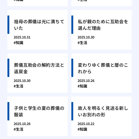
祖母の葬儀は光に満ちて
私が親のために互助会を
いた
選んだ理由
2025.10.31
2025.10.30
知識
生活
葬儀互助会の解約方法と
変わりゆく葬儀と暦のこ
返戻金
れから
2025.10.30
2025.10.26
生活
知識
子供と学生の夏の葬儀の
故人を明るく見送る新し
服装
いお別れの形
2025.10.26
2025.10.22
生活
知識