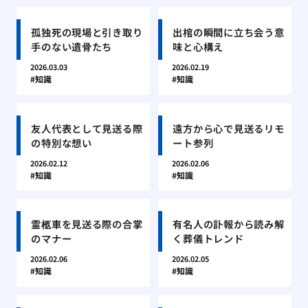
孤独死の現場と引き取り
出棺の瞬間に立ち会う意
手のない遺骨たち
味と心構え
2026.03.03
2026.02.19
知識
知識
友人代表として見送る際
遠方から心で見送るリモ
の特別な想い
ート参列
2026.02.12
2026.02.06
知識
知識
霊柩車を見送る際の合掌
有名人の訃報から読み解
のマナー
く葬儀トレンド
2026.02.06
2026.02.05
知識
知識