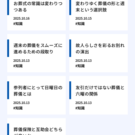
お葬式の常識は変わりつ
変わりゆく葬儀の形と週
つある
末という選択肢
2025.10.16
2025.10.15
知識
知識
週末の葬儀をスムーズに
故人らしさを彩るお別れ
進めるための段取り
の演出
2025.10.13
2025.10.13
知識
知識
参列者にとって日曜日の
友引だけではない葬儀と
葬儀とは
六曜の関係
2025.10.13
2025.10.13
知識
知識
葬儀保険と互助会どちら