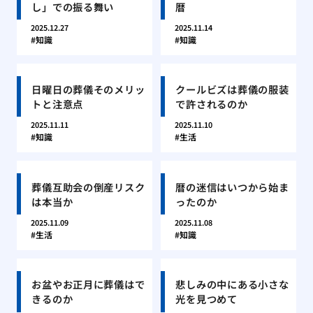
し」での振る舞い
暦
2025.12.27
2025.11.14
知識
知識
日曜日の葬儀そのメリッ
クールビズは葬儀の服装
トと注意点
で許されるのか
2025.11.11
2025.11.10
知識
生活
葬儀互助会の倒産リスク
暦の迷信はいつから始ま
は本当か
ったのか
2025.11.09
2025.11.08
生活
知識
お盆やお正月に葬儀はで
悲しみの中にある小さな
きるのか
光を見つめて