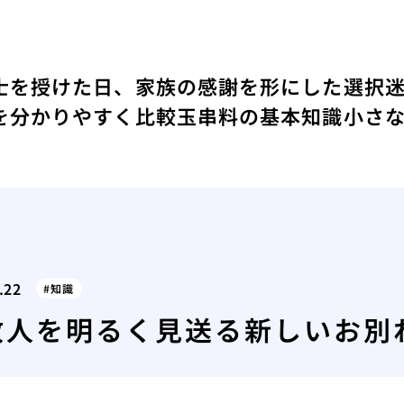
士を授けた日、家族の感謝を形にした選択
を分かりやすく比較
玉串料の基本知識
小さ
.22
知識
故人を明るく見送る新しいお別