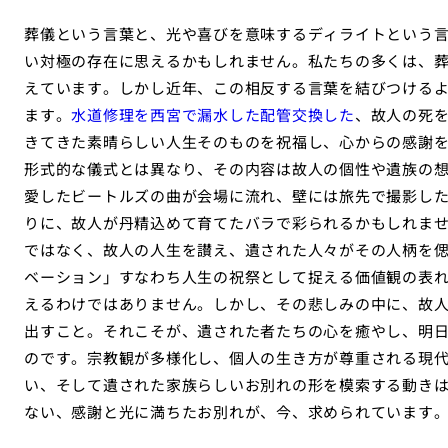
葬儀という言葉と、光や喜びを意味するディライトという
い対極の存在に思えるかもしれません。私たちの多くは、
えています。しかし近年、この相反する言葉を結びつける
ます。
水道修理を西宮で漏水した配管交換した
、故人の死
きてきた素晴らしい人生そのものを祝福し、心からの感謝
形式的な儀式とは異なり、その内容は故人の個性や遺族の
愛したビートルズの曲が会場に流れ、壁には旅先で撮影し
りに、故人が丹精込めて育てたバラで彩られるかもしれま
ではなく、故人の人生を讃え、遺された人々がその人柄を
ベーション」すなわち人生の祝祭として捉える価値観の表
えるわけではありません。しかし、その悲しみの中に、故
出すこと。それこそが、遺された者たちの心を癒やし、明
のです。宗教観が多様化し、個人の生き方が尊重される現
い、そして遺された家族らしいお別れの形を模索する動き
ない、感謝と光に満ちたお別れが、今、求められています