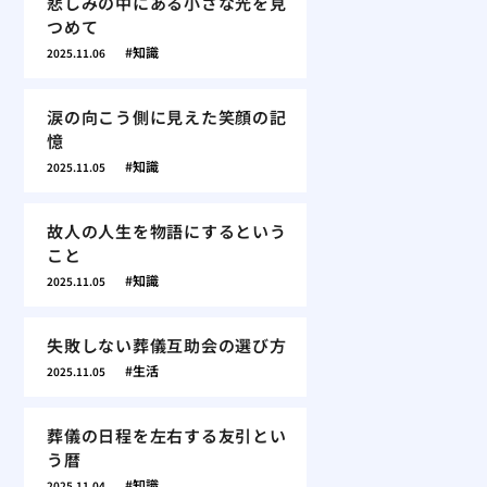
悲しみの中にある小さな光を見
つめて
知識
2025.11.06
涙の向こう側に見えた笑顔の記
憶
知識
2025.11.05
故人の人生を物語にするという
こと
知識
2025.11.05
失敗しない葬儀互助会の選び方
生活
2025.11.05
葬儀の日程を左右する友引とい
う暦
知識
2025.11.04