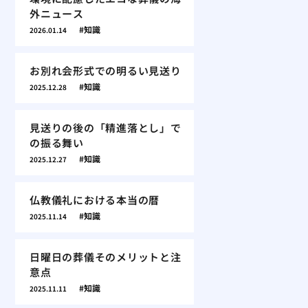
外ニュース
知識
2026.01.14
お別れ会形式での明るい見送り
知識
2025.12.28
見送りの後の「精進落とし」で
の振る舞い
知識
2025.12.27
仏教儀礼における本当の暦
知識
2025.11.14
日曜日の葬儀そのメリットと注
意点
知識
2025.11.11