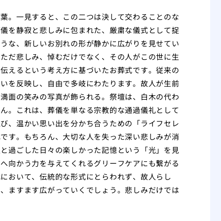
言葉。一見すると、この二つは決して交わることのな
葬儀を静寂と悲しみに包まれた、厳粛な儀式として捉
ような、新しいお別れの形が静かに広がりを見せてい
をただ悲しみ、悼むだけでなく、その人がこの世に生
を伝えるという考え方に基づいたお葬式です。従来の
想いを反映し、自由で多岐にわたります。故人が生前
た満面の笑みの写真が飾られる。祭壇は、白木の代わ
せん。これは、葬儀を単なる宗教的な通過儀礼として
偲び、温かい思い出を分かち合うための「ライフセレ
れです。もちろん、大切な人を失った深い悲しみが消
人と過ごした日々の楽しかった記憶という「光」を見
日へ向かう力を与えてくれるグリーフケアにも繋がる
代において、伝統的な形式にとらわれず、故人らし
は、ますます広がっていくでしょう。悲しみだけでは
。